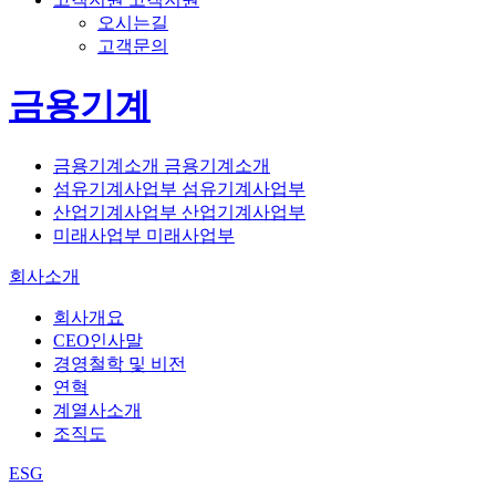
오시는길
고객문의
금용기계
금용기계소개
금용기계소개
섬유기계사업부
섬유기계사업부
산업기계사업부
산업기계사업부
미래사업부
미래사업부
회사소개
회사개요
CEO인사말
경영철학 및 비전
연혁
계열사소개
조직도
ESG