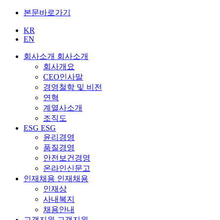
본문바로가기
KR
EN
회사소개
회사소개
회사개요
CEO인사말
경영철학 및 비전
연혁
계열사소개
조직도
ESG
ESG
윤리경영
품질경영
안전보건경영
온라인신문고
인재채용
인재채용
인재상
사내복지
채용안내
고객지원
고객지원