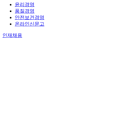
윤리경영
품질경영
안전보건경영
온라인신문고
인재채용
인재상
사내복지
채용안내
고객지원
오시는길
고객문의
메뉴 닫기
회사소개
하위분류
회사개요
CEO인사말
경영철학 및 비전