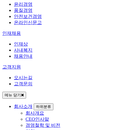
윤리경영
품질경영
안전보건경영
온라인신문고
인재채용
인재상
사내복지
채용안내
고객지원
오시는길
고객문의
메뉴 닫기
회사소개
하위분류
회사개요
CEO인사말
경영철학 및 비전