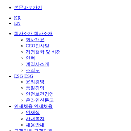
본문바로가기
KR
EN
회사소개
회사소개
회사개요
CEO인사말
경영철학 및 비전
연혁
계열사소개
조직도
ESG
ESG
윤리경영
품질경영
안전보건경영
온라인신문고
인재채용
인재채용
인재상
사내복지
채용안내
고객지원
고객지원