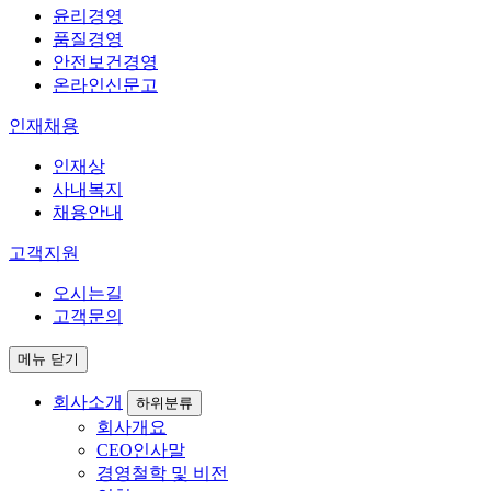
윤리경영
품질경영
안전보건경영
온라인신문고
인재채용
인재상
사내복지
채용안내
고객지원
오시는길
고객문의
메뉴 닫기
회사소개
하위분류
회사개요
CEO인사말
경영철학 및 비전