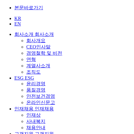
본문바로가기
KR
EN
회사소개
회사소개
회사개요
CEO인사말
경영철학 및 비전
연혁
계열사소개
조직도
ESG
ESG
윤리경영
품질경영
안전보건경영
온라인신문고
인재채용
인재채용
인재상
사내복지
채용안내
고객지원
고객지원