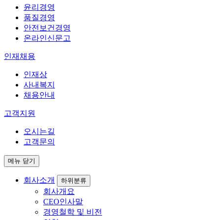
윤리경영
품질경영
안전보건경영
온라인신문고
인재채용
인재상
사내복지
채용안내
고객지원
오시는길
고객문의
메뉴 닫기
회사소개
하위분류
회사개요
CEO인사말
경영철학 및 비전