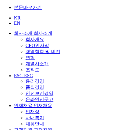
본문바로가기
KR
EN
회사소개
회사소개
회사개요
CEO인사말
경영철학 및 비전
연혁
계열사소개
조직도
ESG
ESG
윤리경영
품질경영
안전보건경영
온라인신문고
인재채용
인재채용
인재상
사내복지
채용안내
고객지원
고객지원